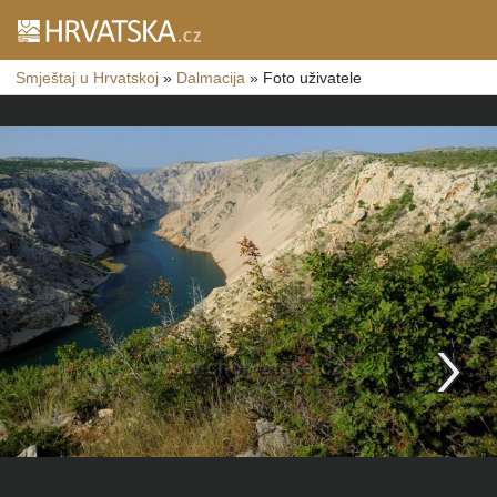
Smještaj u Hrvatskoj
»
Dalmacija
»
Foto uživatele