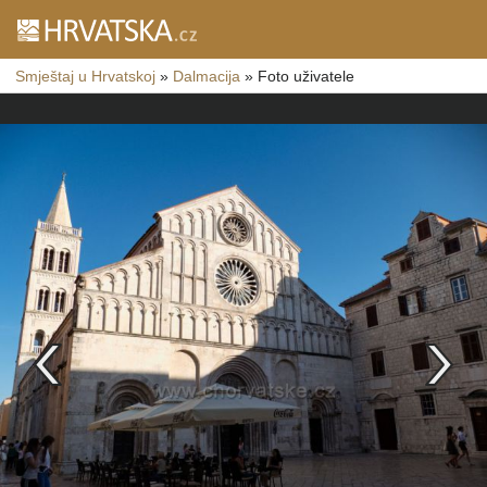
Smještaj u Hrvatskoj
»
Dalmacija
»
Foto uživatele