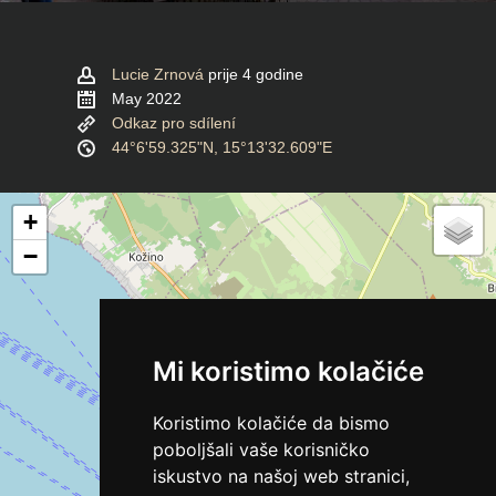
Lucie Zrnová
prije 4 godine
May 2022
Odkaz pro sdílení
44°6'59.325"N, 15°13'32.609"E
+
−
Mi koristimo kolačiće
Koristimo kolačiće da bismo
poboljšali vaše korisničko
iskustvo na našoj web stranici,