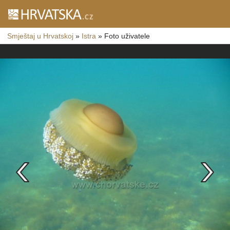
Smještaj u Hrvatskoj
»
Istra
»
Foto uživatele