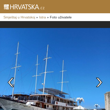
Smještaj u Hrvatskoj
»
Istra
»
Foto uživatele