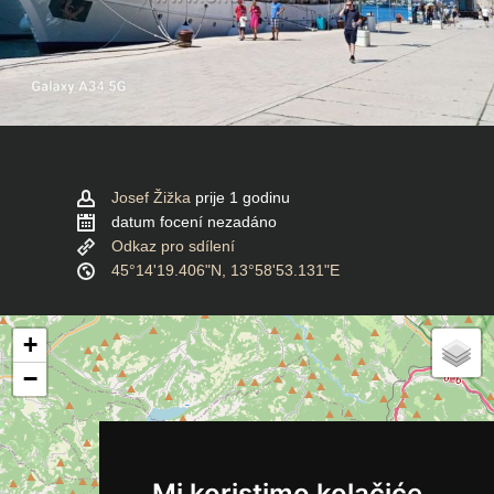
Josef Žižka
prije 1 godinu
datum focení nezadáno
Odkaz pro sdílení
45°14'19.406"N, 13°58'53.131"E
+
−
Mi koristimo kolačiće