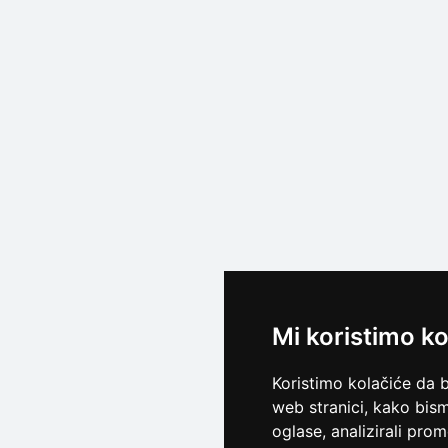
Mi koristimo ko
Koristimo kolačiće da 
web stranici, kako bism
oglase, analizirali pro